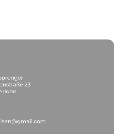
Sprenger
nstraße 23
erlohn
eisen@gmail.com