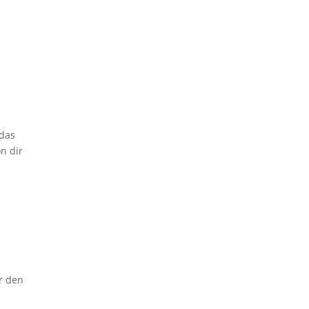
 das
n dir
ir den