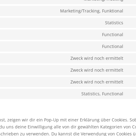
Con
serv
to
Marketing/Tracking, Funktional
goo
Con
serv
font
to
Statistics
goo
Con
serv
ma
to
Functional
you
Con
serv
to
Functional
goo
Con
serv
anal
to
Zweck wird noch ermittelt
divi
Con
serv
(ele
to
Zweck wird noch ermittelt
wor
the
Con
serv
to
Zweck wird noch ermittelt
goo
Con
serv
font
to
Statistics, Functional
goo
Con
serv
ma
to
you
serv
son
, zeigen wir dir ein Pop-Up mit einer Erklärung über Cookies. So
t du uns deine Einwilligung alle von dir gewählten Kategorien von C
beschrieben zu verwenden. Du kannst die Verwendung von Cookies 