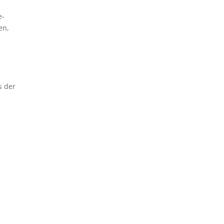
e-
en,
s der