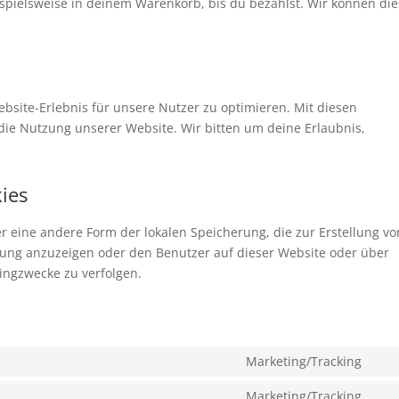
ispielsweise in deinem Warenkorb, bis du bezahlst. Wir können di
bsite-Erlebnis für unsere Nutzer zu optimieren. Mit diesen
n die Nutzung unserer Website. Wir bitten um deine Erlaubnis,
kies
er eine andere Form der lokalen Speicherung, die zur Erstellung vo
ng anzuzeigen oder den Benutzer auf dieser Website oder über
ingzwecke zu verfolgen.
Marketing/Tracking
Con
to
Marketing/Tracking