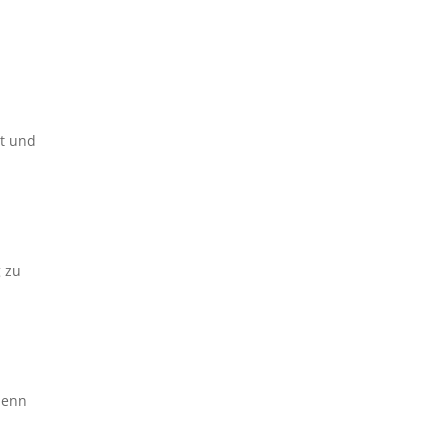
rt und
g zu
denn