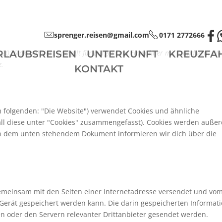
sprenger.reisen@gmail.com
0171 2772666
z 2026 aktualisiert und gilt für Bürger und Einwohner mit ständigem Wo
RLAUBSREISEN
UNTERKUNFT
KREUZFA
z.
KONTAKT
 folgenden: "Die Website") verwendet Cookies und ähnliche
all diese unter "Cookies" zusammengefasst). Cookies werden auße
. In dem unten stehendem Dokument informieren wir dich über die
e gemeinsam mit den Seiten einer Internetadresse versendet und vo
rät gespeichert werden kann. Die darin gespeicherten Informat
 oder den Servern relevanter Drittanbieter gesendet werden.