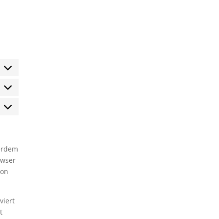
tatistiken
arketing
ßerdem
owser
ion
viert
t