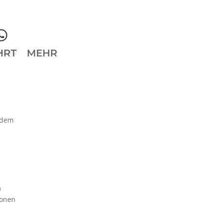
hnsitz
HRT
MEHR
rdem
m
ionen